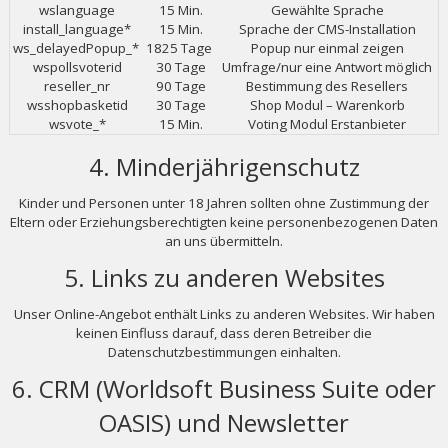
wslanguage
15 Min.
Gewählte Sprache
install_language*
15 Min.
Sprache der CMS-Installation
ws_delayedPopup_*
1825 Tage
Popup nur einmal zeigen
wspollsvoterid
30 Tage
Umfrage/nur eine Antwort möglich
reseller_nr
90 Tage
Bestimmung des Resellers
wsshopbasketid
30 Tage
Shop Modul – Warenkorb
wsvote_*
15 Min.
Voting Modul Erstanbieter
4. Minderjährigenschutz
Kinder und Personen unter 18 Jahren sollten ohne Zustimmung der
Eltern oder Erziehungsberechtigten keine personenbezogenen Daten
an uns übermitteln.
5. Links zu anderen Websites
Unser Online-Angebot enthält Links zu anderen Websites. Wir haben
keinen Einfluss darauf, dass deren Betreiber die
Datenschutzbestimmungen einhalten.
6. CRM (Worldsoft Business Suite oder
OASIS) und Newsletter