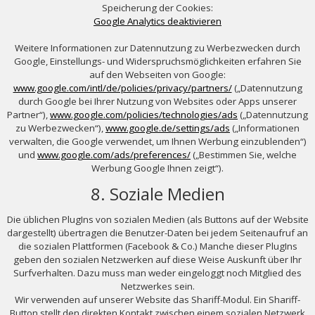
Speicherung der Cookies:
Google Analytics deaktivieren
Weitere Informationen zur Datennutzung zu Werbezwecken durch
Google, Einstellungs- und Widerspruchsmöglichkeiten erfahren Sie
auf den Webseiten von Google:
www.google.com/intl/de/policies/privacy/partners/
(„Datennutzung
durch Google bei Ihrer Nutzung von Websites oder Apps unserer
Partner“),
www.google.com/policies/technologies/ads
(„Datennutzung
zu Werbezwecken“),
www.google.de/settings/ads
(„Informationen
verwalten, die Google verwendet, um Ihnen Werbung einzublenden“)
und
www.google.com/ads/preferences/
(„Bestimmen Sie, welche
Werbung Google Ihnen zeigt“).
8. Soziale Medien
Die üblichen PlugIns von sozialen Medien (als Buttons auf der Website
dargestellt) übertragen die Benutzer-Daten bei jedem Seitenaufruf an
die sozialen Plattformen (Facebook & Co.) Manche dieser PlugIns
geben den sozialen Netzwerken auf diese Weise Auskunft über Ihr
Surfverhalten. Dazu muss man weder eingeloggt noch Mitglied des
Netzwerkes sein.
Wir verwenden auf unserer Website das Shariff-Modul. Ein Shariff-
Button stellt den direkten Kontakt zwischen einem sozialen Netzwerk