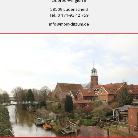
Oberes Willigloh 6
58509 Lüdenscheid
Tel.: 0 171-93 42 759
info@moin-ditzum.de